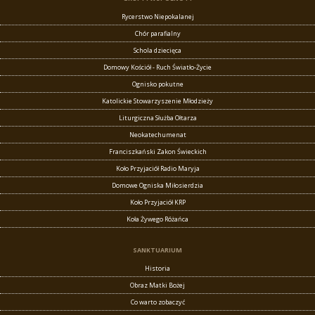
Rycerstwo Niepokalanej
Chór parafialny
Schola dziecięca
Domowy Kościół - Ruch Światło-Życie
Ognisko pokutne
Katolickie Stowarzyszenie Młodzieży
Liturgiczna Służba Ołtarza
Neokatechumenat
Franciszkański Zakon Świeckich
Koło Przyjaciół Radio Maryja
Domowe Ogniska Miłosierdzia
Koło Przyjaciół KRP
Koła Żywego Różańca
SANKTUARIUM
Historia
Obraz Matki Bożej
Co warto zobaczyć