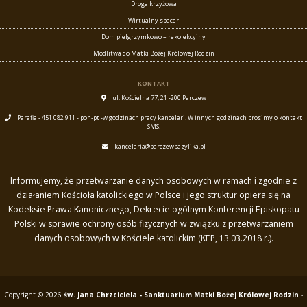
Droga krzyżowa
Wirtualny spacer
Dom pielgrzymkowo – rekolekcyjny
Modlitwa do Matki Bożej Królowej Rodzin
KONTAKT
ul. Kościelna 77, 21 -200 Parczew
Parafia - 451 082 911 - pon-pt -w godzinach pracy kancelari. W innych godzinach prosimy o kontakt
SMS.
kancelaria@parczewbazylika.pl
Informujemy, że przetwarzanie danych osobowych w ramach i zgodnie z
działaniem Kościoła katolickiego w Polsce i jego struktur opiera się na
Kodeksie Prawa Kanonicznego, Dekrecie ogólnym Konferencji Episkopatu
Polski w sprawie ochrony osób fizycznych w związku z przetwarzaniem
danych osobowych w Kościele katolickim (KEP, 13.03.2018 r.).
Copyright © 2026
św. Jana Chrzciciela - Sanktuarium Matki Bożej Królowej Rodzin
-