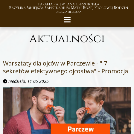
Parafia pw. św. Jana Chrzciciela
Bazylika Mniejsza, Sanktuarium Matki Bożej Królowej Rodzin
DIECEZJA SIEDLECKA
Aktualności
Warsztaty dla ojców w Parczewie - " 7
sekretów efektywnego ojcostwa" - Promocja
niedziela, 11-05-2025