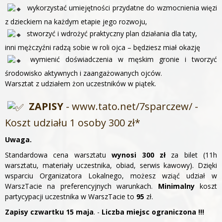
wykorzystać umiejętności przydatne do wzmocnienia więzi
z dzieckiem na każdym etapie jego rozwoju,
stworzyć i wdrożyć praktyczny plan działania dla taty,
inni mężczyźni radzą sobie w roli ojca – będziesz miał okazję
wymienić doświadczenia w męskim gronie i tworzyć
środowisko aktywnych i zaangażowanych ojców.
Warsztat z udziałem żon uczestników w piątek.
ZAPISY
-
www.tato.net/7sparczew/ -
Koszt udziału 1 osoby 300 zł*
Uwaga.
Standardowa cena warsztatu
wynosi 300 zł
za bilet (11h
warsztatu, materiały uczestnika, obiad, serwis kawowy). Dzięki
wsparciu Organizatora Lokalnego, możesz wziąć udział w
WarszTacie na preferencyjnych warunkach.
Minimalny
koszt
partycypacji uczestnika w WarszTacie to
95
zł.
Zapisy czwartku 15 maja
. -
Liczba miejsc ograniczona !!!