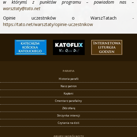
w którymś z punktów programu – powiadom nas –
warsztaty@tato.net
Opinie uczestników o WarszTatach -
https://tato.net/warsztaty/opinie-uczestnikow
PARAFIA
Historia parafii
Nasz patron
Kapłani
Cmentarz parafialny
Złóż ofiarę
Skrzynka intencji
Czytania na dziś
GRUPY I WSPÓLNOTY