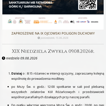
ZAPROSZENIE NA IX OJCOWSKI POLIGON DUCHOWY
poniedziałek, 15.06.2026
XIX Niedziela Zwykła 09.08.2026r.
niedziela 09.08.2026
Dzisiaj
o : 8:15 różaniec w intencji ojczyzny, zapraszamy kolejną
wspólnotę do prowadzenia modlitwy.
po Mszy Św. o godz.: 12:00 spotkanie w sali pod plebanią
wszystkich zelatorów Kół Różańcowych i przedstawicieli
wspólnot parafialnych działających przy naszej parafii.
Do piątku włącznie wieczorna Msza Św. o godz.: 20:00, po niej