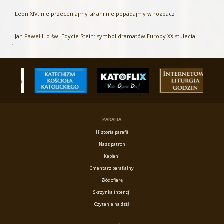
Leon XIV: nie przeceniajmy sił ani nie popadajmy w rozpacz
Jan Paweł II o św. Edycie Stein: symbol dramatów Europy XX stulecia
PARAFIA
Historia parafii
Nasz patron
Kapłani
Cmentarz parafialny
Złóż ofiarę
Skrzynka intencji
Czytania na dziś