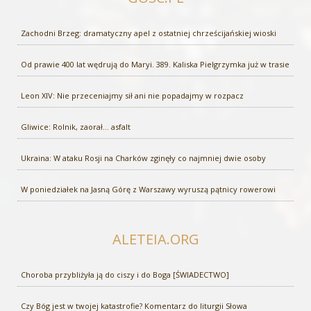
Zachodni Brzeg: dramatyczny apel z ostatniej chrześcijańskiej wioski
Od prawie 400 lat wędrują do Maryi. 389. Kaliska Pielgrzymka już w trasie
Leon XIV: Nie przeceniajmy sił ani nie popadajmy w rozpacz
Gliwice: Rolnik, zaorał... asfalt
Ukraina: W ataku Rosji na Charków zginęły co najmniej dwie osoby
W poniedziałek na Jasną Górę z Warszawy wyruszą pątnicy rowerowi
ALETEIA.ORG
Choroba przybliżyła ją do ciszy i do Boga [ŚWIADECTWO]
Czy Bóg jest w twojej katastrofie? Komentarz do liturgii Słowa