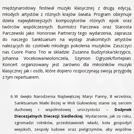
międzynarodowy festiwal muzyki klasycznej z drugą edycją,
młodych artystów z różnych krajów świata. Program obejmuje
dzieła najwybitniejszych kompozytorów różnych epok oraz
twórców współczesnych. Burmistrz Parczewa oraz Starosta
Parczewski jako Honorowi Partnerzy tego wydarzenia, zaprasza
do naszego Sanktuarium na występ znakomitych artystów
należących do czołówki młodego pokolenia muzyków. Zaszczyci
nas Cuore Piano Trio w składzie: Zuzanna Budzyńska/skrzypce,
Johanna Vocekowa/wiolonczela, Szymon Ogryzek/fortepian.
Koncert organizowany jest zarówno dla miłośników muzyki
klasycznej jak i osób, które dopiero rozpoczynają swoją przygodę
z tym repertuarem.
W święto Narodzenia Najświętszej Maryi Panny, 8 września,
Sanktuarium Matki Bożej w Woli Gułowskiej stanie się sercem
duchowej i wspólnotowej uroczystości –
Dożynek
Diecezjalnych Diecezji Siedleckiej
. Wydarzenie, jak co roku,
zgromadzi rolników, przedstawicieli władz, koła gospodyń
wiejskich, zespoły ludowe oraz pielgrzymów, aby wspólnie