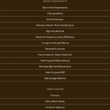
GRUPY I WSPÓLNOTY
Rycerstwo Niepokalanej
Chór parafialny
Schola dziecięca
Domowy Kościół - Ruch Światło-Życie
Ognisko pokutne
Katolickie Stowarzyszenie Młodzieży
Liturgiczna Służba Ołtarza
Neokatechumenat
Franciszkański Zakon Świeckich
Koło Przyjaciół Radio Maryja
Domowe Ogniska Miłosierdzia
Koło Przyjaciół KRP
Koła Żywego Różańca
SANKTUARIUM
Historia
Obraz Matki Bożej
Co warto zobaczyć