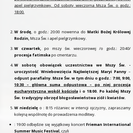
apel pielgrzymkowy. Od soboty wieczorna Msza Św. o godz.:
18:00.
W środę
, o godz.: 20:00 nowenna do
Matki Bożej Królowej
Rodzin,
Msza Św. i apel pielgrzymkowy.
W czwartek,
po mszy św. wieczorowej /o godz.: 20:40/
procesja fatimska
po cmentarzu.
W sobotę
obowiązek uczestnictwa we Mszy Św. -
uroczystość
Wniebowzięcia Najświętszej Maryi Panny
–
odpust parafialny. Msze Św. w tym dniu o godz.: 7:00, 9:00,
10:30 – główna suma odpustowa – po niej procesja
eucharystyczna wokół kościoła
i o 18:00. Po każdej Mszy
Św. tradycyjny obrzęd błogosławieństwa ziół i kwiatów.
W niedzielę
o : 8:15 różaniec w intencji ojczyzny, zapraszamy
kolejną wspólnotę do prowadzenia modlitwy.
: 19:00 odbędzie się wyjątkowy koncert
Frieman International
Summer Music Festival
, czyli