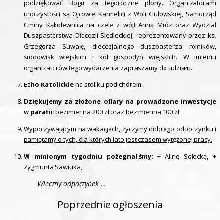
podziękować Bogu za tegoroczne plony. Organizatorami
uroczystości są Ojcowie Karmelici z Woli Gułowskiej, Samorząd
Gminy Kąkolewnica na czele z wójt Anną Mróz oraz Wydział
Duszpasterstwa Diecezji Siedleckiej, reprezentowany przez ks.
Grzegorza Suwałę, diecezjalnego duszpasterza rolników,
środowisk wiejskich i kół gospodyń wiejskich. W imieniu
organizatorów tego wydarzenia zapraszamy do udziału.
Echo Katolickie
na stoliku pod chórem.
Dziękujemy za złożone ofiary na prowadzone inwestycje
w parafii:
bezimienna 200 zł oraz bezimienna 100 zł
Wypoczywającym na wakacjach, życzymy dobrego odpoczynku i
pamiętamy o tych, dla których lato jest czasem wytężonej pracy.
W minionym tygodniu pożegnaliśmy:
+ Alinę Solecką, +
Zygmunta Sawiuka,
Wieczny odpoczynek …
Poprzednie ogłoszenia