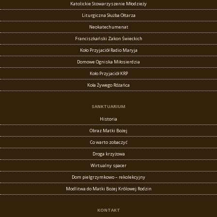
Katolickie Stowarzyszenie Młodzieży
Liturgiczna Służba Ołtarza
Neokatechumenat
Franciszkański Zakon Świeckich
Koło Przyjaciół Radio Maryja
Domowe Ogniska Miłosierdzia
Koło Przyjaciół KRP
Koła Żywego Różańca
SANKTUARIUM
Historia
Obraz Matki Bożej
Co warto zobaczyć
Droga krzyżowa
Wirtualny spacer
Dom pielgrzymkowo – rekolekcyjny
Modlitwa do Matki Bożej Królowej Rodzin
KONTAKT