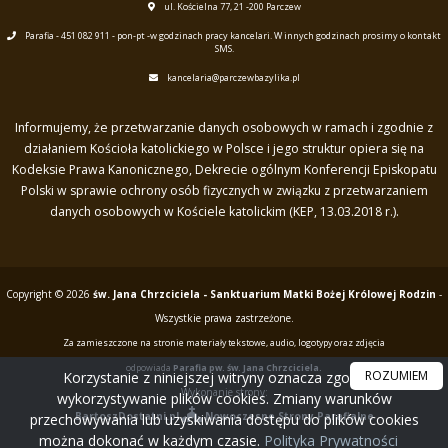
ul. Kościelna 77, 21 -200 Parczew
Parafia - 451 082 911 - pon-pt -w godzinach pracy kancelari. W innych godzinach prosimy o kontakt
SMS.
kancelaria@parczewbazylika.pl
Informujemy, że przetwarzanie danych osobowych w ramach i zgodnie z
działaniem Kościoła katolickiego w Polsce i jego struktur opiera się na
Kodeksie Prawa Kanonicznego, Dekrecie ogólnym Konferencji Episkopatu
Polski w sprawie ochrony osób fizycznych w związku z przetwarzaniem
danych osobowych w Kościele katolickim (KEP, 13.03.2018 r.).
Copyright © 2026
św. Jana Chrzciciela - Sanktuarium Matki Bożej Królowej Rodzin
-
Wszystkie prawa zastrzeżone.
Za zamieszczone na stronie materiały tekstowe, audio, logotypy oraz zdjęcia
odpowiada
Parafia pw. św. Jana Chrzciciela.
ROZUMIEM
Korzystanie z niniejszej witryny oznacza zgodę na
Wykonanie strony:
wykorzystywanie plików cookies. Zmiany warunków
BartoszDostatni.pl
Nowoczesne Strony Parafialne
przechowywania lub uzyskiwania dostępu do plików cookies
można dokonać w każdym czasie.
Polityka Prywatności