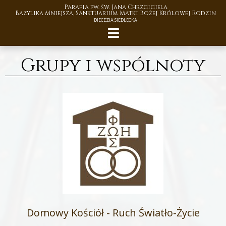
Parafia pw. św. Jana Chrzciciela
Bazylika Mniejsza, Sanktuarium Matki Bożej Królowej Rodzin
DIECEZJA SIEDLECKA
Grupy i wspólnoty
Domowy Kościół - Ruch Światło-Życie