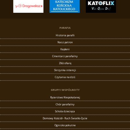
PARAFIA
Historia parafii
Nasz patron
Kapłani
Cmentarz parafialny
Złóż ofiarę
Skrzynka intencji
Czytania na dziś
GRUPY I WSPÓLNOTY
Rycerstwo Niepokalanej
Chór parafialny
Schola dziecięca
Domowy Kościół - Ruch Światło-Życie
Ognisko pokutne