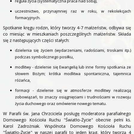
reguła życia (systematyczna praca nad sobą),
uczestnictwo, przynajmniej raz w roku, w rekolekcjach
formacyjnych.
Spotkanie kręgu rodzin, który tworzy 4-7 małżeństw, odbywa się
co miesiąc w mieszkaniach poszczególnych małżeństw. Składa
się z następujących części stałych:
dzielenia się życiem (wydarzeniami, radościami, troskami itp.)
podczas symbolicznego posiłku,
modlitwy - dzielenie się Ewangelią lub inne formy spotkania ze
słowem Bożym; krótka modlitwa spontaniczna, tajemnica
różańca,
formacji - dzielenie się w atmosferze modlitwy realizacją
zobowiązań, to znaczy osiągnięciami i trudnościami w rozwoju
życia duchowego oraz omówienie nowego tematu.
W Parafii św. Jana Chrzciciela posługę moderatora parafialnego
Domowego Kościoła Ruchu "Światło-Życie" obecnie pełni ks.
Karol Zadrożniak. Wspólnota Domowego Kościoła Ruchu
"Światło-Życie" w naszej parafii to jeden krąg, który tworzą 4