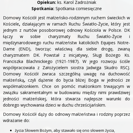
Opiekun:
ks. Karol Zadrożniak
Spotkania:
Spotkania comiesięczne
Domowy Kościół jest małżeńsko-rodzinnym ruchem świeckich w
Kościele
,
działającym w ramach Ruchu Światło-Życie, który jest
jednym z nurtów posoborowej odnowy Kościoła w Polsce. DK
łączy w sobie charyzmaty Ruchu Światło-Życie i
międzynarodowego ruchu małżeństw katolickich Equipes Notre-
Dame (END), tworząc właściwą dla siebie drogę, zwaną
charyzmatem DK. Powstał z inicjatywy, Sługi Bożego Ks.
Franciszka Blachnickiego (1921-1987). W jego rozwoju ściśle
współpracowała z Założycielem siostra Jadwiga Skudro RSCJ.
Domowy Kościół zwraca szczególną uwagę na duchowość
małżeńską
,
czyli dążenie do bycia bliżej Boga w jedności ze
współmałżonkiem. Chce on pomóc małżonkom trwającym w
związku sakramentalnym w budowaniu między nimi prawdziwej
jedności małżeńskiej, która stwarza najlepsze warunki do
dobrego wychowania dzieci w duchu chrześcijańskim.
Domowy Kościół dąży do odnowy małżeństwa i rodziny poprzez
wdrażanie do:
życia Słowem Bożym, aby stawało się ono słowem życia,