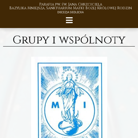
Parafia pw. św. Jana Chrzciciela
Bazylika Mniejsza, Sanktuarium Matki Bożej Królowej Rodzin
DIECEZJA SIEDLECKA
Grupy i wspólnoty