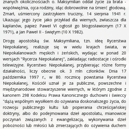
znanych okolicznościach o. Maksymilian oddał życie za brata -
współwięźnia, ojca rodziny, idąc dobrowolnie na śmierć głodową.
Zmarł, uśmiercony zastrzykiem trucizny, 14 sierpnia 1941 r.
Ukazując jego życie jako przykład dla wiernych, zwłaszcza dla
kapłanów, papież Paweł VI ogłosił go błogosławionym (17 X
1971), a Jan Paweł II - świętym (10 X 1982).
Drogę apostolską św. Maksymiliana, tzn. ideę Rycerstwa
Niepokalanej, realizuje się w wielu krajach świata, w
Niepokalanowach męskich i żeńskich, wydając w ponad 20
wersjach "Rycerza Niepokalanej", zakładając radiostacje i ośrodki
telewizyjne. Rycerstwo Niepokalanej, przybierając różne formy
działalności, liczy obecnie ok. 3 mln członków. Dnia 17
października 1997 r., w 80. rocznicę powstania Rycerstwa
Niepokalanej, Kościół uznał je za publiczne, powszechne i
międzynarodowe stowarzyszenie wiernych, w którym zgodnie z
kanonem 298 Kodeksu Prawa Kanonicznego duchowni i świeccy
"dążą wspólnym wysiłkiem do ożywiania doskonalszego życia, do
rozwoju publicznego kultu lub popierania chrześcijańskiej
doktryny, albo do podejmowania dzieł apostolatu, mianowicie
poczynań związanych z ewangelizacją, wykonywania dzieł
pobożności lub miłości lub zmierzających do ożywienia duchem