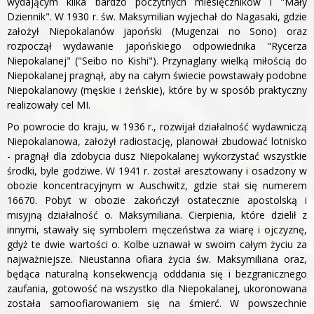
wydającym kilka bardzo poczytnych miesięczników i "Mały
Dziennik". W 1930 r. św. Maksymilian wyjechał do Nagasaki, gdzie
założył Niepokalanów japoński (Mugenzai no Sono) oraz
rozpoczął wydawanie japońskiego odpowiednika "Rycerza
Niepokalanej" ("Seibo no Kishi"). Przynaglany wielką miłością do
Niepokalanej pragnął, aby na całym świecie powstawały podobne
Niepokalanowy (męskie i żeńskie), które by w sposób praktyczny
realizowały cel MI.
Po powrocie do kraju, w 1936 r., rozwijał działalność wydawniczą
Niepokalanowa, założył radiostację, planował zbudować lotnisko
- pragnął dla zdobycia dusz Niepokalanej wykorzystać wszystkie
środki, byle godziwe. W 1941 r. został aresztowany i osadzony w
obozie koncentracyjnym w Auschwitz, gdzie stał się numerem
16670. Pobyt w obozie zakończył ostatecznie apostolską i
misyjną działalność o. Maksymiliana. Cierpienia, które dzielił z
innymi, stawały się symbolem męczeństwa za wiarę i ojczyznę,
gdyż te dwie wartości o. Kolbe uznawał w swoim całym życiu za
najważniejsze. Nieustanna ofiara życia św. Maksymiliana oraz,
będąca naturalną konsekwencją odddania się i bezgranicznego
zaufania, gotowość na wszystko dla Niepokalanej, ukoronowana
została samoofiarowaniem się na śmierć. W powszechnie