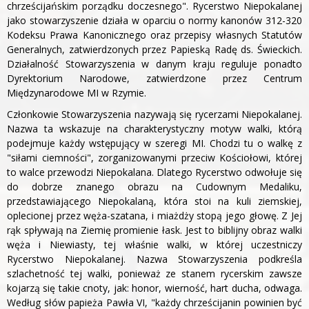
chrześcijańskim porządku doczesnego". Rycerstwo Niepokalanej
jako stowarzyszenie działa w oparciu o normy kanonów 312-320
Kodeksu Prawa Kanonicznego oraz przepisy własnych Statutów
Generalnych, zatwierdzonych przez Papieską Radę ds. Świeckich.
Działalność Stowarzyszenia w danym kraju reguluje ponadto
Dyrektorium Narodowe, zatwierdzone przez Centrum
Międzynarodowe MI w Rzymie.
Członkowie Stowarzyszenia nazywają się rycerzami Niepokalanej.
Nazwa ta wskazuje na charakterystyczny motyw walki, którą
podejmuje każdy wstępujący w szeregi MI. Chodzi tu o walkę z
"siłami ciemności", zorganizowanymi przeciw Kościołowi, której
to walce przewodzi Niepokalana. Dlatego Rycerstwo odwołuje się
do dobrze znanego obrazu na Cudownym Medaliku,
przedstawiającego Niepokalaną, która stoi na kuli ziemskiej,
oplecionej przez węża-szatana, i miażdży stopą jego głowę. Z Jej
rąk spływają na Ziemię promienie łask. Jest to biblijny obraz walki
węża i Niewiasty, tej właśnie walki, w której uczestniczy
Rycerstwo Niepokalanej. Nazwa Stowarzyszenia podkreśla
szlachetność tej walki, ponieważ ze stanem rycerskim zawsze
kojarzą się takie cnoty, jak: honor, wierność, hart ducha, odwaga.
Według słów papieża Pawła VI, "każdy chrześcijanin powinien być