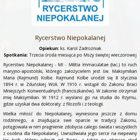
Rycerstwo Niepokalanej
Opiekun:
ks. Karol Zadrożniak
Spotkania:
Trzecia środa miesiąca po Mszy świętej wieczorowej
Rycerstwo Niepokalanej - MI - Militia Immaculatae (łac.) to ruch
maryjno-apostolski, którego założycielem jest św. Maksymilian
Maria (Rajmund) Kolbe. Rajmund Kolbe urodził się 8 stycznia
1894 r. w Zduńskiej Woli. W 1910 r. wstąpił do Zakonu Braci
Mniejszych Konwentualnych (franciszkanów). W zakonie otrzymał
imię Maksymilian. W 1912 r. wysłano go na studia do Rzymu,
gdzie uzyskał dwa doktoraty: z filozofii i z teologii.
Wielka miłość do Niepokalanej, wyniesiona jeszcze z domu
rodzinnego, a znajdująca swe oparcie w tradycji Zakonu,
potęgowała w nim pragnienie zdobycia całego świata i wszystkich
z osobna dla Niepokalanej. Uwrażliwiała jego serce na niepewny
los tych, którzy odeszli od Boga, a także na płynące stąd