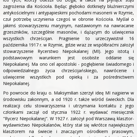
zagrożenia dla Kościoła. Będąc głęboko dotknięty bluźnierczymi
antykościelnymi i antypapieskimi pochodami masonerii w Rzymie,
czuł potrzebę uczynienia czegoś w obronie Kościoła. Myślał o
jakimś stowarzyszeniu maryjnym, nastawionym na nawracanie
grzeszników, szczególnie masonów, i dążącym do uświęcenia
wszystkich chrześcijan. Pragnienie to urzeczywistnił 16
października 1917 r. w Rzymie, gdzie wraz ze współbraćmi założył
stowarzyszenie Rycerstwo Niepokalanej (MI). Jego istotą i
podstawowym warunkiem jest osobiste oddanie się
Niepokalanej. Ma ono cel apostolski - pogłębienie świadomego i
odpowiedzialnego życia chrześcijańskiego, nawrócenie i
uświęcenie wszystkich pod opieką i za pośrednictwem
Niepokalanej.
Po powrocie do kraju o. Maksymilian szerzył ideę MI najpierw w
środowisku zakonnym, a od 1920 r. także wśród świeckich. Dla
realizacji celu stowarzyszenia i utrzymania kontaktu z jego
członkami zaczął od stycznia 1922 r. wydawać miesięcznik
"Rycerz Niepokalanej". W 1927 r. założył pod Warszawą klasztor-
wydawnictwo Niepokalanów, który stał się wkrótce największym
klasztorem na świecie i znaczącym ośrodkiem prasowym,