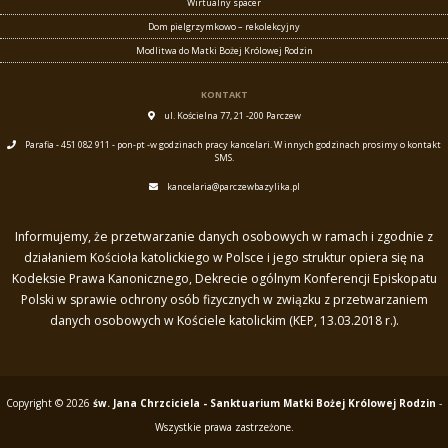
Wirtualny spacer
Dom pielgrzymkowo – rekolekcyjny
Modlitwa do Matki Bożej Królowej Rodzin
KONTAKT
ul. Kościelna 77, 21 -200 Parczew
Parafia - 451 082 911 - pon-pt -w godzinach pracy kancelari. W innych godzinach prosimy o kontakt
SMS.
kancelaria@parczewbazylika.pl
Informujemy, że przetwarzanie danych osobowych w ramach i zgodnie z
działaniem Kościoła katolickiego w Polsce i jego struktur opiera się na
Kodeksie Prawa Kanonicznego, Dekrecie ogólnym Konferencji Episkopatu
Polski w sprawie ochrony osób fizycznych w związku z przetwarzaniem
danych osobowych w Kościele katolickim (KEP, 13.03.2018 r.).
Copyright © 2026
św. Jana Chrzciciela - Sanktuarium Matki Bożej Królowej Rodzin
-
Wszystkie prawa zastrzeżone.