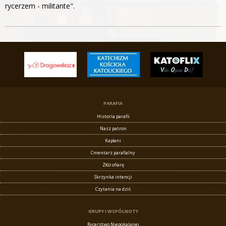
rycerzem - militante".
PARAFIA
Historia parafii
Nasz patron
Kapłani
Cmentarz parafialny
Złóż ofiarę
Skrzynka intencji
Czytania na dziś
GRUPY I WSPÓLNOTY
Rycerstwo Niepokalanej