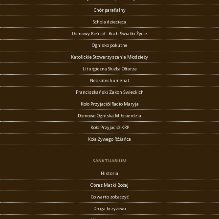
Chór parafialny
Schola dziecięca
Domowy Kościół - Ruch Światło-Życie
Ognisko pokutne
Katolickie Stowarzyszenie Młodzieży
Liturgiczna Służba Ołtarza
Neokatechumenat
Franciszkański Zakon Świeckich
Koło Przyjaciół Radio Maryja
Domowe Ogniska Miłosierdzia
Koło Przyjaciół KRP
Koła Żywego Różańca
SANKTUARIUM
Historia
Obraz Matki Bożej
Co warto zobaczyć
Droga krzyżowa