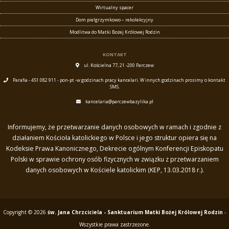
Wirtualny spacer
Dom pielgrzymkowo – rekolekcyjny
Modlitwa do Matki Bożej Królowej Rodzin
KONTAKT
ul. Kościelna 77, 21 -200 Parczew
Parafia - 451 082 911 - pon-pt -w godzinach pracy kancelari. W innych godzinach prosimy o kontakt
SMS.
kancelaria@parczewbazylika.pl
Informujemy, że przetwarzanie danych osobowych w ramach i zgodnie z
działaniem Kościoła katolickiego w Polsce i jego struktur opiera się na
Kodeksie Prawa Kanonicznego, Dekrecie ogólnym Konferencji Episkopatu
Polski w sprawie ochrony osób fizycznych w związku z przetwarzaniem
danych osobowych w Kościele katolickim (KEP, 13.03.2018 r.).
Copyright © 2026
św. Jana Chrzciciela - Sanktuarium Matki Bożej Królowej Rodzin
-
Wszystkie prawa zastrzeżone.