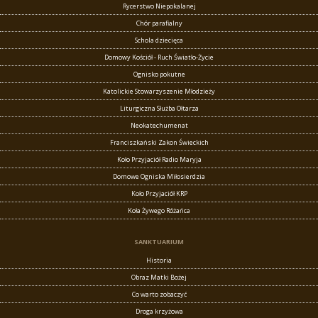
Rycerstwo Niepokalanej
Chór parafialny
Schola dziecięca
Domowy Kościół - Ruch Światło-Życie
Ognisko pokutne
Katolickie Stowarzyszenie Młodzieży
Liturgiczna Służba Ołtarza
Neokatechumenat
Franciszkański Zakon Świeckich
Koło Przyjaciół Radio Maryja
Domowe Ogniska Miłosierdzia
Koło Przyjaciół KRP
Koła Żywego Różańca
SANKTUARIUM
Historia
Obraz Matki Bożej
Co warto zobaczyć
Droga krzyżowa