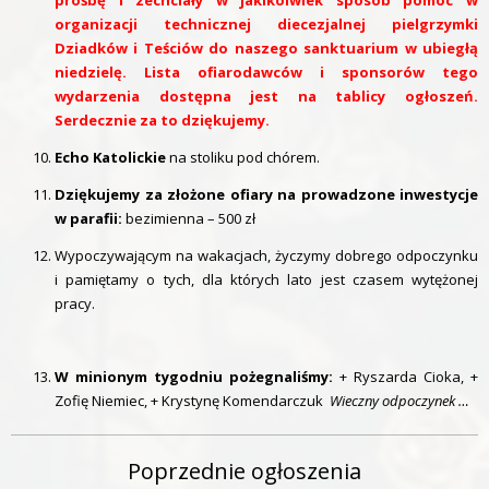
prośbę i zechciały w jakikolwiek sposób pomóc w
organizacji technicznej diecezjalnej pielgrzymki
Dziadków i Teściów do naszego sanktuarium w ubiegłą
niedzielę. Lista ofiarodawców i sponsorów tego
wydarzenia dostępna jest na tablicy ogłoszeń.
Serdecznie za to dziękujemy.
Echo Katolickie
na stoliku pod chórem.
Dziękujemy za złożone ofiary na prowadzone inwestycje
w parafii:
bezimienna – 500 zł
Wypoczywającym na wakacjach, życzymy dobrego odpoczynku
i pamiętamy o tych, dla których lato jest czasem wytężonej
pracy.
W minionym tygodniu pożegnaliśmy:
+ Ryszarda Cioka, +
Zofię Niemiec, + Krystynę Komendarczuk
Wieczny odpoczynek …
Poprzednie ogłoszenia