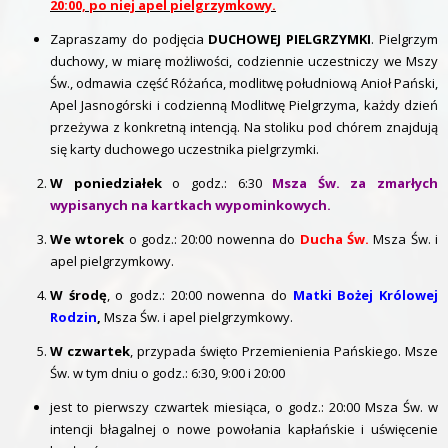
20:00, po niej apel pielgrzymkowy.
Zapraszamy do podjęcia
DUCHOWEJ PIELGRZYMKI
. Pielgrzym
duchowy, w miarę możliwości, codziennie uczestniczy we Mszy
Św., odmawia część Różańca, modlitwę południową Anioł Pański,
Apel Jasnogórski i codzienną Modlitwę Pielgrzyma, każdy dzień
przeżywa z konkretną intencją. Na stoliku pod chórem znajdują
się karty duchowego uczestnika pielgrzymki.
W poniedziałek
o godz.: 6:30
Msza Św. za zmarłych
wypisanych na kartkach wypominkowych.
We wtorek
o godz.: 20:00 nowenna do
Ducha Św.
Msza Św. i
apel pielgrzymkowy.
W środę
, o godz.: 20:00 nowenna do
Matki Bożej Królowej
Rodzin
,
Msza Św. i apel pielgrzymkowy.
W czwartek
, przypada święto Przemienienia Pańskiego. Msze
Św. w tym dniu o godz.: 6:30, 9:00 i 20:00
jest to pierwszy czwartek miesiąca, o godz.: 20:00 Msza Św. w
intencji błagalnej o nowe powołania kapłańskie i uświęcenie