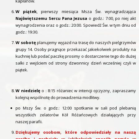
kapłanów.
W piątek
, pierwszy miesiąca Msza Św. wynagradzająca
Najświętszemu Sercu Pana Jezusa
o godz.: 7:00, po niej akt
wynagrodzenia oraz o godz.: 20:00. Spowiedź Św. w tym dniu od
godz.: 19:30.
W sobotę
planujemy wyjazd na trasę do naszych pielgrzymów
grupy 14. Osoby pragnące przekazać jakiekolwiek produkty na
kuchnię lub podać paczkę prosimy o dostarczenie tego do dużej
salki z wejściem od strony dzwonnicy dzień wcześniej czyli w
piątek.
W niedzielę
o : 8:15 różaniec w intencji ojczyzny, zapraszamy
kolejną wspólnotę do prowadzenia modlitwy.
po Mszy Św. o godz.: 12:00 spotkanie w sali pod plebanią
wszystkich zelatorów Kół Różańcowych działających przy
naszej parafii.
Dziękujemy osobom, które odpowiedziały na naszą