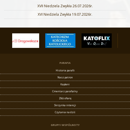
XVII Niedziela Zwykła 26.07.2026r.
XVI Niedziela Zwykła 19.07.2026r.
PARAFIA
Historia parafii
Nasz patron
Kapłani
Cmentarz parafialny
Złóż ofiarę
Skrzynka intencji
Czytania na dziś
GRUPY I WSPÓLNOTY