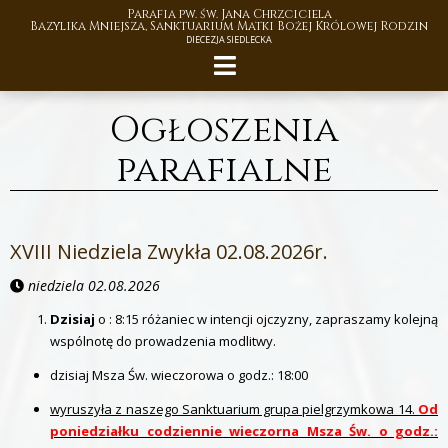
Parafia pw. św. Jana Chrzciciela
Bazylika Mniejsza, Sanktuarium Matki Bożej Królowej Rodzin
DIECEZJA SIEDLECKA
Ogłoszenia
parafialne
XVIII Niedziela Zwykła 02.08.2026r.
niedziela 02.08.2026
Dzisiaj
o : 8:15 różaniec w intencji ojczyzny, zapraszamy kolejną
wspólnotę do prowadzenia modlitwy.
dzisiaj Msza Św. wieczorowa o godz.: 18:00
wyruszyła z naszego Sanktuarium grupa pielgrzymkowa 14.
Od
poniedziałku codziennie wieczorna Msza Św. o godz.: