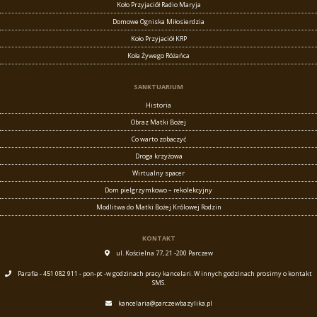
Koło Przyjaciół Radio Maryja
Domowe Ogniska Miłosierdzia
Koło Przyjaciół KRP
Koła Żywego Różańca
SANKTUARIUM
Historia
Obraz Matki Bożej
Co warto zobaczyć
Droga krzyżowa
Wirtualny spacer
Dom pielgrzymkowo – rekolekcyjny
Modlitwa do Matki Bożej Królowej Rodzin
KONTAKT
ul. Kościelna 77, 21 -200 Parczew
Parafia - 451 082 911 - pon-pt -w godzinach pracy kancelari. W innych godzinach prosimy o kontakt
SMS.
kancelaria@parczewbazylika.pl