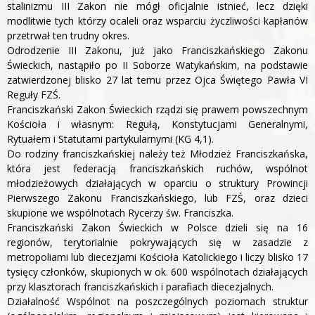
stalinizmu III Zakon nie mógł oficjalnie istnieć, lecz dzięki
modlitwie tych którzy ocaleli oraz wsparciu życzliwości kapłanów
przetrwał ten trudny okres.
Odrodzenie III Zakonu, już jako Franciszkańskiego Zakonu
Świeckich, nastąpiło po II Soborze Watykańskim, na podstawie
zatwierdzonej blisko 27 lat temu przez Ojca Świętego Pawła VI
Reguły FZŚ.
Franciszkański Zakon Świeckich rządzi się prawem powszechnym
Kościoła i własnym: Regułą, Konstytucjami Generalnymi,
Rytuałem i Statutami partykularnymi (KG 4,1).
Do rodziny franciszkańskiej należy też Młodzież Franciszkańska,
która jest federacją franciszkańskich ruchów, wspólnot
młodzieżowych działających w oparciu o struktury Prowincji
Pierwszego Zakonu Franciszkańskiego, lub FZŚ, oraz dzieci
skupione we wspólnotach Rycerzy św. Franciszka.
Franciszkański Zakon Świeckich w Polsce dzieli się na 16
regionów, terytorialnie pokrywających się w zasadzie z
metropoliami lub diecezjami Kościoła Katolickiego i liczy blisko 17
tysięcy członków, skupionych w ok. 600 wspólnotach działających
przy klasztorach franciszkańskich i parafiach diecezjalnych.
Działalność Wspólnot na poszczególnych poziomach struktur