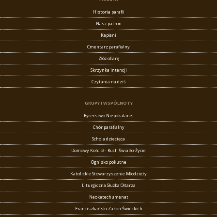
Historia parafii
Nasz patron
Kapłani
Cmentarz parafialny
Złóż ofiarę
Skrzynka intencji
Czytania na dziś
GRUPY I WSPÓLNOTY
Rycerstwo Niepokalanej
Chór parafialny
Schola dziecięca
Domowy Kościół - Ruch Światło-Życie
Ognisko pokutne
Katolickie Stowarzyszenie Młodzieży
Liturgiczna Służba Ołtarza
Neokatechumenat
Franciszkański Zakon Świeckich