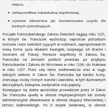
miejscu,
żarliwą modlitwę: indywidualną i wspólnotową,
czynienie miłosierdzia jak; bezinteresowne uczynki dla
biednych i potrzebujących
Początki Franciszkańskiego Zakonu Świeckich sięgają roku 1221,
w którym św. Franciszek wychodząc naprzeciw potrzebom
Kościoła i ludzi świeckich żyjących w rodzinach, zaproponował im
nową formę życia ideałami Ewangelii, nazywając ich Braćmi i
Siostrami od Pokuty. Pierwsze wspólnoty III Zakonu Św.
Franciszka na ziemiach polskich powstały po przybyciu
franciszkanów I Zakonu do Wrocławia w roku 1236 i do Krakowa
w roku 1237. Przez cały okres średniowiecza oraz w ciągu
dalszych wieków III Zakon Św. Franciszka był bardzo liczny,
zrzeszając osoby różnych stanów i zawodów, w tym duchownych
diecezjalnych, biskupów, kardynałów oraz papieży.
Rozwijające się dzieła apostolskie prowadzone przez III Zakon
Św. Franciszka upadły w okresie międzywojennym lub zostały
administracyjnie zlikwidowane w okresie okupacji hitlerowskiej i
terroru stalinowskiego. Po II wojnie światowej, w okresie