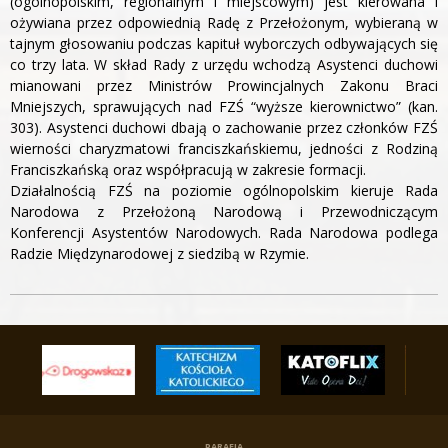
(ogólnopolskim, regionalnym i miejscowym) jest kierowana i
ożywiana przez odpowiednią Radę z Przełożonym, wybieraną w
tajnym głosowaniu podczas kapituł wyborczych odbywających się
co trzy lata. W skład Rady z urzędu wchodzą Asystenci duchowi
mianowani przez Ministrów Prowincjalnych Zakonu Braci
Mniejszych, sprawujących nad FZŚ “wyższe kierownictwo” (kan.
303). Asystenci duchowi dbają o zachowanie przez członków FZŚ
wierności charyzmatowi franciszkańskiemu, jedności z Rodziną
Franciszkańską oraz współpracują w zakresie formacji.
Działalnością FZŚ na poziomie ogólnopolskim kieruje Rada
Narodowa z Przełożoną Narodową i Przewodniczącym
Konferencji Asystentów Narodowych. Rada Narodowa podlega
Radzie Międzynarodowej z siedzibą w Rzymie.
PARAFIA