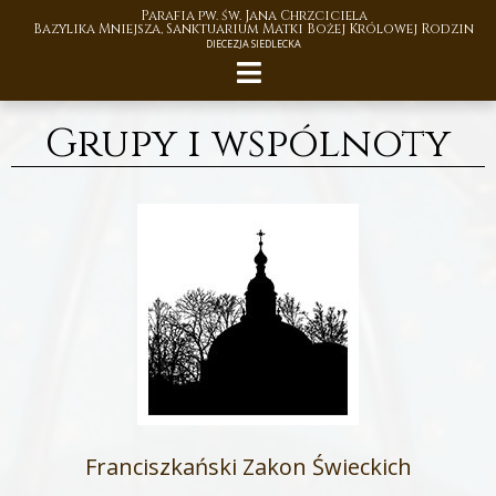
Parafia pw. św. Jana Chrzciciela
Bazylika Mniejsza, Sanktuarium Matki Bożej Królowej Rodzin
DIECEZJA SIEDLECKA
Grupy i wspólnoty
Franciszkański Zakon Świeckich