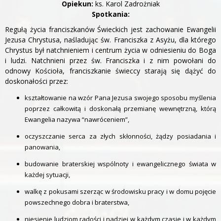
Opiekun:
ks. Karol Zadrożniak
Spotkania:
Regułą życia franciszkanów Świeckich jest zachowanie Ewangelii
Jezusa Chrystusa, naśladując św. Franciszka z Asyżu, dla którego
Chrystus był natchnieniem i centrum życia w odniesieniu do Boga
i ludzi. Natchnieni przez św. Franciszka i z nim powołani do
odnowy Kościoła, franciszkanie świeccy starają się dążyć do
doskonałości przez:
kształtowanie na wzór Pana Jezusa swojego sposobu myślenia
poprzez całkowitą i doskonałą przemianę wewnętrzną, którą
Ewangelia nazywa “nawróceniem”,
oczyszczanie serca za złych skłonności, żądzy posiadania i
panowania,
budowanie braterskiej wspólnoty i ewangelicznego świata w
każdej sytuacji,
walkę z pokusami szerząc w środowisku pracy i w domu pojęcie
powszechnego dobra i braterstwa,
niesienie ludziom radości i nadziei w każdym czasie i w każdym