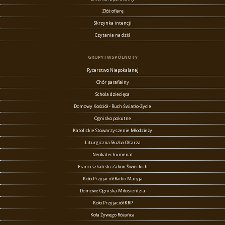
Złóż ofiarę
Skrzynka intencji
Czytania na dziś
GRUPY I WSPÓLNOTY
Rycerstwo Niepokalanej
Chór parafialny
Schola dziecięca
Domowy Kościół - Ruch Światło-Życie
Ognisko pokutne
Katolickie Stowarzyszenie Młodzieży
Liturgiczna Służba Ołtarza
Neokatechumenat
Franciszkański Zakon Świeckich
Koło Przyjaciół Radio Maryja
Domowe Ogniska Miłosierdzia
Koło Przyjaciół KRP
Koła Żywego Różańca