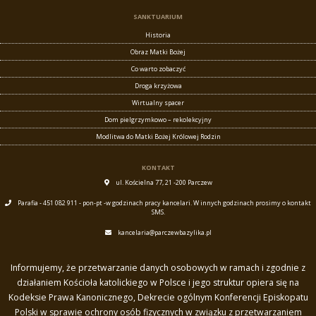
SANKTUARIUM
Historia
Obraz Matki Bożej
Co warto zobaczyć
Droga krzyżowa
Wirtualny spacer
Dom pielgrzymkowo – rekolekcyjny
Modlitwa do Matki Bożej Królowej Rodzin
KONTAKT
ul. Kościelna 77, 21 -200 Parczew
Parafia - 451 082 911 - pon-pt -w godzinach pracy kancelari. W innych godzinach prosimy o kontakt
SMS.
kancelaria@parczewbazylika.pl
Informujemy, że przetwarzanie danych osobowych w ramach i zgodnie z
działaniem Kościoła katolickiego w Polsce i jego struktur opiera się na
Kodeksie Prawa Kanonicznego, Dekrecie ogólnym Konferencji Episkopatu
Polski w sprawie ochrony osób fizycznych w związku z przetwarzaniem