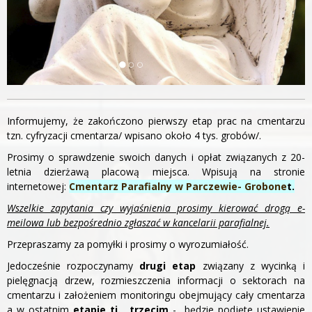
Informujemy, że zakończono pierwszy etap prac na cmentarzu
tzn. cyfryzacji cmentarza/ wpisano około 4 tys. grobów/.
Prosimy o sprawdzenie swoich danych i opłat związanych z 20-
letnia dzierżawą placową miejsca. Wpisują na stronie
internetowej:
Cmentarz Parafialny w Parczewie- Grobone
t.
Wszelkie zapytania czy wyjaśnienia prosimy kierować drogą e-
meilowa lub bezpośrednio zgłaszać w kancelarii parafialnej.
Przepraszamy za pomyłki i prosimy o wyrozumiałość.
Jedocześnie rozpoczynamy
drugi etap
związany z wycinką i
pielęgnacją drzew, rozmieszczenia informacji o sektorach na
cmentarzu i założeniem monitoringu obejmujący cały cmentarza
a w ostatnim
etapie tj. trzecim
- będzie podjęte ustawienie